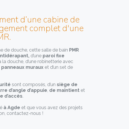
ent d’une cabine de
gement complet d'une
MR.
e de douche, cette salle de bain
PMR
ntidérapant,
d’une
paroi fixe
 la douche, d’une robinetterie avec
panneaux muraux
et d’un set de
rité
sont composés, d’un
siège de
rre d’angle d’appuie
,
de maintient
et
e d’accès
.
ué
à Agde
et que vous avez des projets
on, contactez-nous !