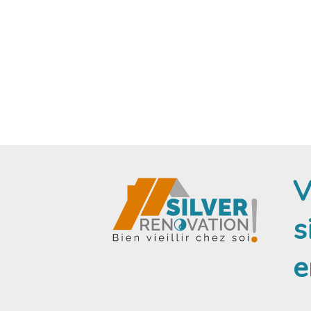
MONTPELLIER
V
s
e