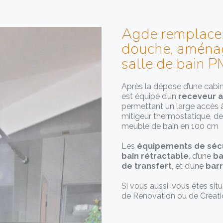
Agde remplacem
douche, aména
salle de bain P
Après la dépose d’une cabin
est équipé d’un
receveur a
permettant un large accès à
mitigeur thermostatique, de
meuble de bain en 100 cm
Les
équipements de sécu
bain rétractable
, d’une
ba
de transfert
, et d’une
barr
Si vous aussi, vous êtes sit
de Rénovation ou de Créati