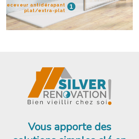
d’étanchéité
Receveur antidérapant
1
plat/extra-plat
Vous apporte des