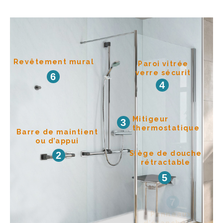
Revêtement mural
Paroi vitrée
verre sécurit
6
4
Mitigeur
3
thermostatique
Barre de maintient
ou d’appui
Siège de douche
2
rétractable
5
7
Panneaux