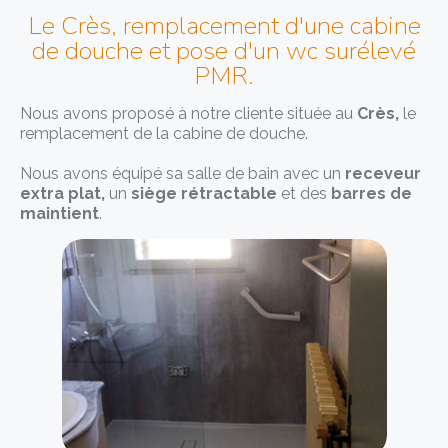
Le Crès, remplacement d'une cabine
de douche et pose d'un wc surélevé
PMR.
Nous avons proposé à notre cliente située au
Crès
,
le
remplacement de la cabine de douche.
Nous avons équipé sa salle de bain avec
un
receveur
extra plat
,
un
siège rétractable
et des
barres de
maintient
.