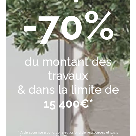
-70%
du montant des
travaux
& dans la limite de
15 400€*
* Aide soumise à conditions et plafond de ressources et sous