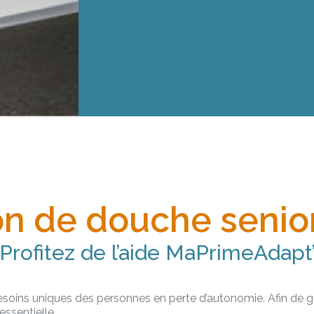
ion de douche senio
Profitez de l’aide MaPrimeAdapt
ins uniques des personnes en perte d’autonomie. Afin de garan
ssentielle.