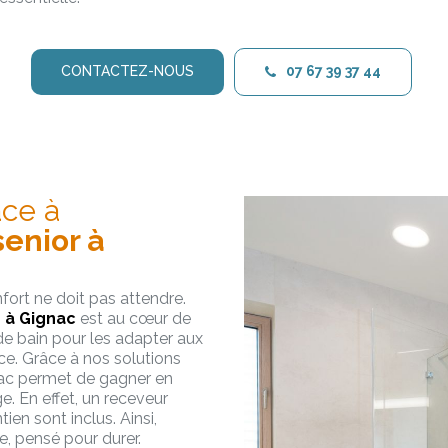
CONTACTEZ-NOUS
07 67 39 37 44
âce à
senior à
fort ne doit pas attendre.
r à Gignac
est au cœur de
de bain pour les adapter aux
e. Grâce à nos solutions
gnac permet de gagner en
ge. En effet, un receveur
ien sont inclus. Ainsi,
, pensé pour durer.