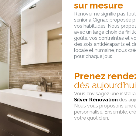
sur mesure
Rénover ne signifie pas tout 
senior à Gignac proposée p
vos habitudes. Nous propos
avec un large choix de finit
goûts, vos contraintes et vo
des sols antidérapants et d
locale et humaine, nous cré
pour chaque jour.
Prenez rende
dès aujourd’hui
Vous envisagez une install
Silver Rénovation
dès aujo
Nous vous proposons une étu
personnalisé. Ensemble, cré
votre quotidien.