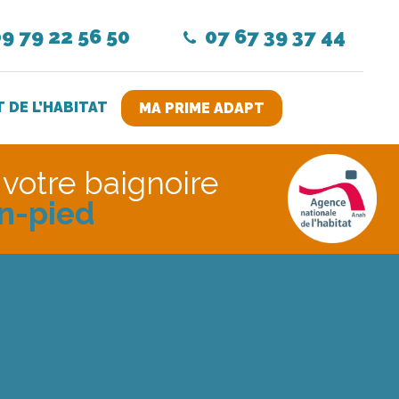
9 79 22 56 50
07 67 39 37 44
DE L’HABITAT
MA PRIME ADAPT
votre baignoire
in-pied