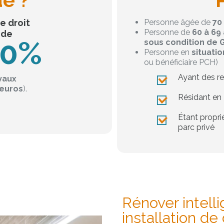
e droit
Personne âgée de
70
Personne de
60 à 69
 de
70%
sous condition de 
Personne en
situati
ou bénéficiaire PCH)
Ayant des r
vaux
 euros
).
Résidant en
Étant propr
parc privé
Rénover intel
installation d